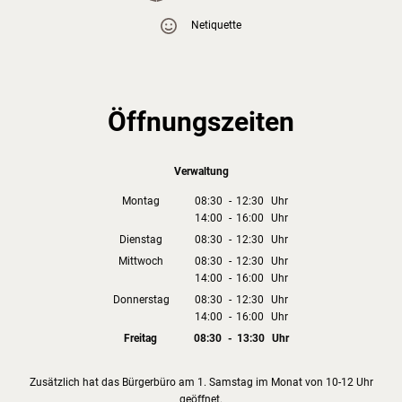
Netiquette
Öffnungszeiten
Verwaltung
Montag
08:30
-
12:30
Uhr
14:00
-
16:00
Von 08:30 bis 12:30 Uhr
Uhr
Von 14:00 bis 16:00 Uhr
Dienstag
08:30
-
12:30
Uhr
Von 08:30 bis 12:30 Uhr
Mittwoch
08:30
-
12:30
Uhr
14:00
-
16:00
Von 08:30 bis 12:30 Uhr
Uhr
Von 14:00 bis 16:00 Uhr
Donnerstag
08:30
-
12:30
Uhr
14:00
-
16:00
Von 08:30 bis 12:30 Uhr
Uhr
Von 14:00 bis 16:00 Uhr
Freitag
08:30
-
13:30
Uhr
Von 08:30 bis 13:30 Uhr
Zusätzlich hat das Bürgerbüro am 1. Samstag im Monat von 10-12 Uhr
geöffnet.