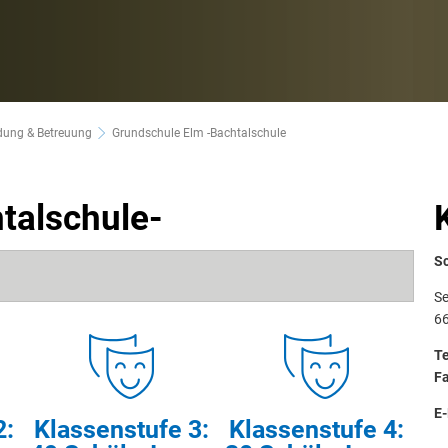
ldung & Betreuung
Grundschule Elm -Bachtalschule
talschule-
Sc
Se
6
Te
Fa
E-
2:
Klassenstufe 3:
Klassenstufe 4: