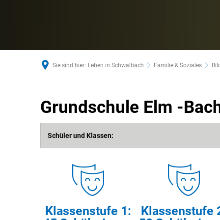
Sie sind hier:
Leben in Schwalbach
Familie & Soziales
Bi
Grundschule Elm -Bach
Grundschule
Schüler und Klassen:
Elm
-
Klassenstufe 1:
Klassenstufe 