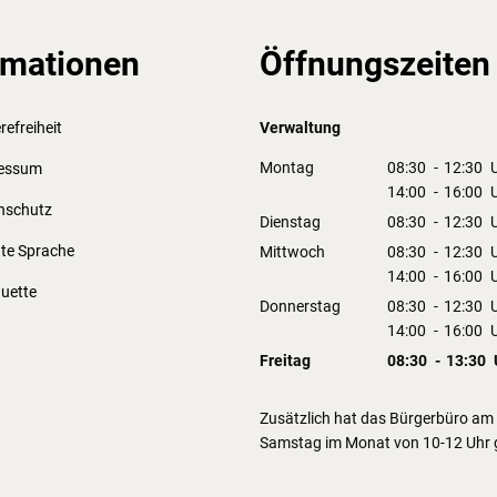
rmationen
Öffnungszeiten
refreiheit
Verwaltung
Montag
08:30
-
12:30
U
essum
Von 08:30 bis 1
14:00
-
16:00
U
nschutz
Von 14:00 bis 1
Dienstag
08:30
-
12:30
U
Von 08:30 bis 1
hte Sprache
Mittwoch
08:30
-
12:30
U
Von 08:30 bis 1
14:00
-
16:00
U
quette
Von 14:00 bis 1
Donnerstag
08:30
-
12:30
U
Von 08:30 bis 1
14:00
-
16:00
U
Von 14:00 bis 1
Freitag
08:30
-
13:30
Von 08:30 bis 1
Zusätzlich hat das Bürgerbüro am 
Samstag im Monat von 10-12 Uhr 