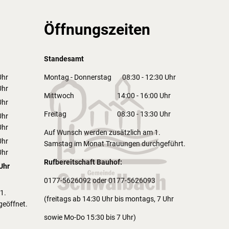
Öffnungszeiten
Standesamt
hr
Montag - Donnerstag 08:30 - 12:30 Uhr
2:30 Uhr
hr
Mittwoch 14:00 - 16:00 Uhr
6:00 Uhr
hr
2:30 Uhr
Freitag 08:30 - 13:30 Uhr
hr
2:30 Uhr
hr
Auf Wunsch werden zusätzlich am 1.
6:00 Uhr
hr
Samstag im Monat Trauungen durchgeführt.
2:30 Uhr
hr
Rufbereitschaft Bauhof:
6:00 Uhr
Uhr
3:30 Uhr
0177-5626092 oder 0177-5626093
1.
(freitags ab 14:30 Uhr bis montags, 7 Uhr
geöffnet.
sowie Mo-Do 15:30 bis 7 Uhr)