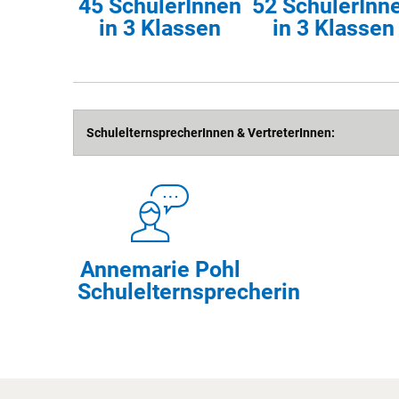
45 SchülerInnen
52 SchülerInn
Bachtalschule
in 3 Klassen
in 3 Klassen
SchulelternsprecherInnen & VertreterInnen:
Annemarie Pohl
Schulelternsprecherin