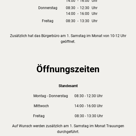
14:00
-
16:00
Von 08:30 bis 12:30 Uhr
Uhr
Von 14:00 bis 16:00 Uhr
Donnerstag
08:30
-
12:30
Uhr
14:00
-
16:00
Von 08:30 bis 12:30 Uhr
Uhr
Von 14:00 bis 16:00 Uhr
Freitag
08:30
-
13:30
Uhr
Von 08:30 bis 13:30 Uhr
Zusätzlich hat das Bürgerbüro am 1. Samstag im Monat von 10-12 Uhr
geöffnet.
Öffnungszeiten
Standesamt
Montag - Donnerstag 08:30 - 12:30 Uhr
Mittwoch 14:00 - 16:00 Uhr
Freitag 08:30 - 13:30 Uhr
Auf Wunsch werden zusätzlich am 1. Samstag im Monat Trauungen
durchgeführt.