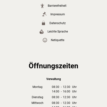
Barrierefreiheit
Impressum
Datenschutz
Leichte Sprache
Netiquette
Öffnungszeiten
Verwaltung
Montag
08:30
-
12:30
Uhr
14:00
-
16:00
Von 08:30 bis 12:30 Uhr
Uhr
Von 14:00 bis 16:00 Uhr
Dienstag
08:30
-
12:30
Uhr
Von 08:30 bis 12:30 Uhr
Mittwoch
08:30
-
12:30
Uhr