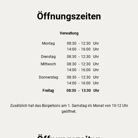
Öffnungszeiten
Verwaltung
Montag
08:30
-
12:30
Uhr
14:00
-
16:00
Von 08:30 bis 12:30 Uhr
Uhr
Von 14:00 bis 16:00 Uhr
Dienstag
08:30
-
12:30
Uhr
Von 08:30 bis 12:30 Uhr
Mittwoch
08:30
-
12:30
Uhr
14:00
-
16:00
Von 08:30 bis 12:30 Uhr
Uhr
Von 14:00 bis 16:00 Uhr
Donnerstag
08:30
-
12:30
Uhr
14:00
-
16:00
Von 08:30 bis 12:30 Uhr
Uhr
Von 14:00 bis 16:00 Uhr
Freitag
08:30
-
13:30
Uhr
Von 08:30 bis 13:30 Uhr
Zusätzlich hat das Bürgerbüro am 1. Samstag im Monat von 10-12 Uhr
geöffnet.