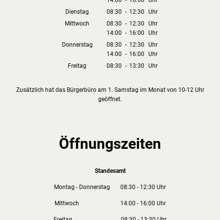
14:00
-
16:00
Von 08:30 bis 12:30 Uhr
Uhr
Von 14:00 bis 16:00 Uhr
Dienstag
08:30
-
12:30
Uhr
Von 08:30 bis 12:30 Uhr
Mittwoch
08:30
-
12:30
Uhr
14:00
-
16:00
Von 08:30 bis 12:30 Uhr
Uhr
Von 14:00 bis 16:00 Uhr
Donnerstag
08:30
-
12:30
Uhr
14:00
-
16:00
Von 08:30 bis 12:30 Uhr
Uhr
Von 14:00 bis 16:00 Uhr
Freitag
08:30
-
13:30
Uhr
Von 08:30 bis 13:30 Uhr
Zusätzlich hat das Bürgerbüro am 1. Samstag im Monat von 10-12 Uhr
geöffnet.
Öffnungszeiten
Standesamt
Montag - Donnerstag 08:30 - 12:30 Uhr
Mittwoch 14:00 - 16:00 Uhr
Freitag 08:30 - 13:30 Uhr