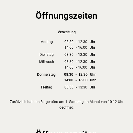
Öffnungszeiten
Verwaltung
Montag
08:30
-
12:30
Uhr
14:00
-
16:00
Von 08:30 bis 12:30 Uhr
Uhr
Von 14:00 bis 16:00 Uhr
Dienstag
08:30
-
12:30
Uhr
Von 08:30 bis 12:30 Uhr
Mittwoch
08:30
-
12:30
Uhr
14:00
-
16:00
Von 08:30 bis 12:30 Uhr
Uhr
Von 14:00 bis 16:00 Uhr
Donnerstag
08:30
-
12:30
Uhr
14:00
-
16:00
Von 08:30 bis 12:30 Uhr
Uhr
Von 14:00 bis 16:00 Uhr
Freitag
08:30
-
13:30
Uhr
Von 08:30 bis 13:30 Uhr
Zusätzlich hat das Bürgerbüro am 1. Samstag im Monat von 10-12 Uhr
geöffnet.