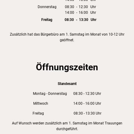
Von 14:00 bis 16:00 Uhr
Donnerstag
08:30
-
12:30
Uhr
14:00
-
16:00
Von 08:30 bis 12:30 Uhr
Uhr
Von 14:00 bis 16:00 Uhr
Freitag
08:30
-
13:30
Uhr
Von 08:30 bis 13:30 Uhr
Zusätzlich hat das Bürgerbüro am 1. Samstag im Monat von 10-12 Uhr
geöffnet.
Öffnungszeiten
Standesamt
Montag - Donnerstag 08:30 - 12:30 Uhr
Mittwoch 14:00 - 16:00 Uhr
Freitag 08:30 - 13:30 Uhr
Auf Wunsch werden zusätzlich am 1. Samstag im Monat Trauungen
durchgeführt.