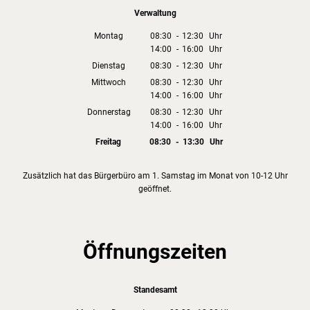
Verwaltung
Montag
08:30
-
12:30
Uhr
14:00
-
16:00
Von 08:30 bis 12:30 Uhr
Uhr
Von 14:00 bis 16:00 Uhr
Dienstag
08:30
-
12:30
Uhr
Von 08:30 bis 12:30 Uhr
Mittwoch
08:30
-
12:30
Uhr
14:00
-
16:00
Von 08:30 bis 12:30 Uhr
Uhr
Von 14:00 bis 16:00 Uhr
Donnerstag
08:30
-
12:30
Uhr
14:00
-
16:00
Von 08:30 bis 12:30 Uhr
Uhr
Von 14:00 bis 16:00 Uhr
Freitag
08:30
-
13:30
Uhr
Von 08:30 bis 13:30 Uhr
Zusätzlich hat das Bürgerbüro am 1. Samstag im Monat von 10-12 Uhr
geöffnet.
Öffnungszeiten
Standesamt